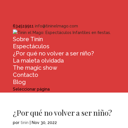
634519911
info@tininelmago.com
Sobre Tinin
Espectáculos
¿Por qué no volver a ser niño?
La maleta olvidada
The magic show
Contacto
Blog
Seleccionar página
¿Por qué no volver a ser niño?
por
tinin
|
Nov 30, 2022